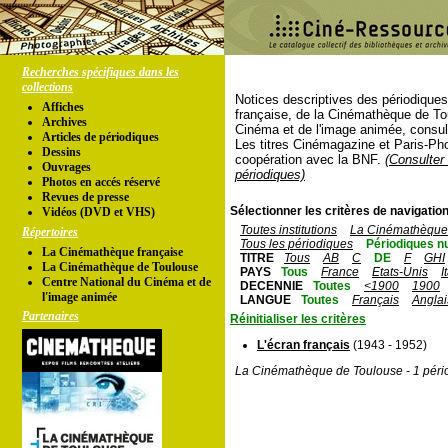
Recherches spécifiques dans les
collections
Notices descriptives des périodique
Affiches
française, de la Cinémathèque de To
Archives
Cinéma et de l'image animée, consul
Articles de périodiques
Les titres Cinémagazine et Paris-Ph
Dessins
coopération avec la BNF.
(Consulter 
Ouvrages
périodiques)
Photos en accés réservé
Revues de presse
Sélectionner les critères de navigation
Vidéos (DVD et VHS)
Toutes institutions
La Cinémathèque 
Répertoires
Tous les périodiques
Périodiques n
La Cinémathèque française
TITRE
Tous
AB
C
DE
F
GHI
La Cinémathèque de Toulouse
PAYS
Tous
France
Etats-Unis
I
Centre National du Cinéma et de
DECENNIE
Toutes
<1900
1900
l'image animée
LANGUE
Toutes
Français
Anglai
Partenaires
Réinitialiser les critères
L'écran français
(1943 - 1952)
La Cinémathèque de Toulouse - 1 péri