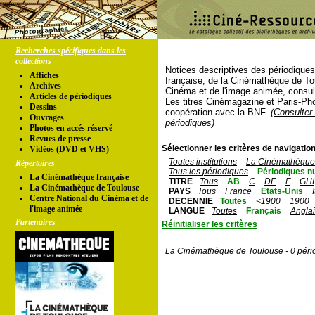
Recherches spécifiques dans les
collections
Notices descriptives des périodique
Affiches
française, de la Cinémathèque de To
Archives
Cinéma et de l'image animée, consul
Articles de périodiques
Les titres Cinémagazine et Paris-Ph
Dessins
coopération avec la BNF.
(Consulter 
Ouvrages
périodiques)
Photos en accés réservé
Revues de presse
Sélectionner les critères de navigation
Vidéos (DVD et VHS)
Toutes institutions
La Cinémathèque 
Répertoires
Tous les périodiques
Périodiques n
La Cinémathèque française
TITRE
Tous
AB
C
DE
F
GHI
La Cinémathèque de Toulouse
PAYS
Tous
France
Etats-Unis
Centre National du Cinéma et de
DECENNIE
Toutes
<1900
1900
l'image animée
LANGUE
Toutes
Français
Angla
Partenaires
Réinitialiser les critères
La Cinémathèque de Toulouse - 0 péri