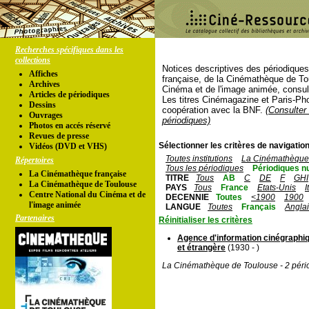
Recherches spécifiques dans les
collections
Notices descriptives des périodique
Affiches
française, de la Cinémathèque de To
Archives
Cinéma et de l'image animée, consul
Articles de périodiques
Les titres Cinémagazine et Paris-Ph
Dessins
coopération avec la BNF.
(Consulter 
Ouvrages
périodiques)
Photos en accés réservé
Revues de presse
Sélectionner les critères de navigation
Vidéos (DVD et VHS)
Toutes institutions
La Cinémathèque 
Répertoires
Tous les périodiques
Périodiques n
La Cinémathèque française
TITRE
Tous
AB
C
DE
F
GHI
La Cinémathèque de Toulouse
PAYS
Tous
France
Etats-Unis
I
Centre National du Cinéma et de
DECENNIE
Toutes
<1900
1900
l'image animée
LANGUE
Toutes
Français
Angla
Partenaires
Réinitialiser les critères
Agence d'information cinégraphiq
et étrangère
(1930 - )
La Cinémathèque de Toulouse - 2 péri