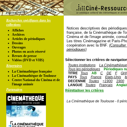
Recherches spécifiques dans les
collections
Notices descriptives des périodique
Affiches
française, de la Cinémathèque de To
Archives
Cinéma et de l'image animée, consul
Articles de périodiques
Les titres Cinémagazine et Paris-Ph
Dessins
coopération avec la BNF.
(Consulter 
Ouvrages
périodiques)
Photos en accés réservé
Revues de presse
Sélectionner les critères de navigation
Vidéos (DVD et VHS)
Toutes institutions
La Cinémathèque 
Répertoires
Tous les périodiques
Périodiques n
La Cinémathèque française
TITRE
Tous
AB
C
DE
F
GHI
La Cinémathèque de Toulouse
PAYS
Tous
France
Etats-Unis
I
Centre National du Cinéma et de
DECENNIE
Toutes
<1900
1900
l'image animée
LANGUE
Toutes
Français
Anglai
Partenaires
Réinitialiser les critères
La Cinémathèque de Toulouse - 0 péri