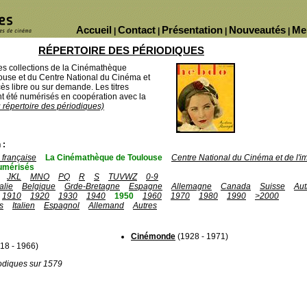
Accueil
Contact
Présentation
Nouveautés
Me
|
|
|
|
RÉPERTOIRE DES PÉRIODIQUES
des collections de la Cinémathèque
ouse et du Centre National du Cinéma et
ès libre ou sur demande. Les titres
 été numérisés en coopération avec la
u répertoire des périodiques)
 :
française
La Cinémathèque de Toulouse
Centre National du Cinéma et de l'
umérisés
JKL
MNO
PQ
R
S
TUVWZ
0-9
talie
Belgique
Grde-Bretagne
Espagne
Allemagne
Canada
Suisse
Aut
1910
1920
1930
1940
1950
1960
1970
1980
1990
>2000
s
Italien
Espagnol
Allemand
Autres
Cinémonde
(1928 - 1971)
18 - 1966)
odiques sur 1579