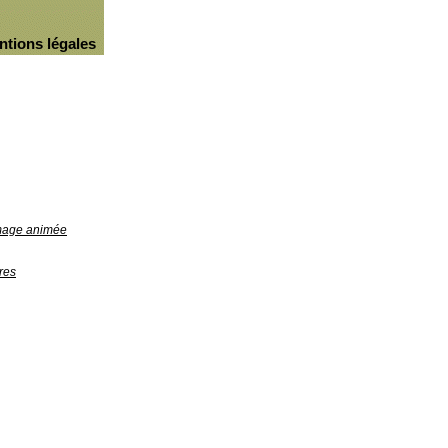
ntions légales
image animée
res