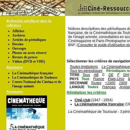
Recherches spécifiques dans les
collections
Notices descriptives des périodiques 
Affiches
française, de la Cinémathèque de Toul
Archives
de l'image animée, consultables en acc
Articles de périodiques
Cinémagazine et Paris-Photographe ont
Dessins
BNF.
(Consulter le guide d'utilisation d
Ouvrages
Photos en accés réservé
Revues de presse
Sélectionner les critères de navigation
Vidéos (DVD et VHS)
Toutes institutions
La Cinémathèque 
Répertoires
Tous les périodiques
Périodiques n
La Cinémathèque française
TITRE
Tous
AB
C
DE
F
GHI
La Cinémathèque de Toulouse
PAYS
Tous
France
Etats-Unis
I
Centre National du Cinéma et de
DECENNIE
Toutes
<1900
1900
l'image animée
LANGUE
Toutes
Français
Anglai
Partenaires
Réinitialiser les critères
Ciné-club
(1947 - 1954)
La cinématographie française
(19
La Cinémathèque de Toulouse - 3 péri