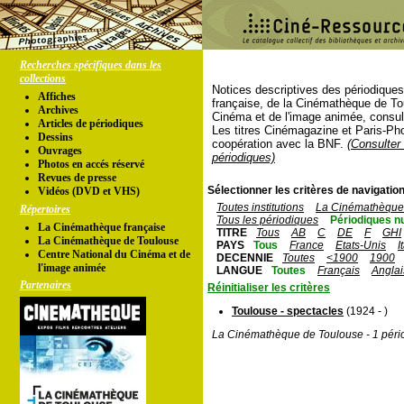
Recherches spécifiques dans les
collections
Notices descriptives des périodique
Affiches
française, de la Cinémathèque de To
Archives
Cinéma et de l'image animée, consul
Articles de périodiques
Les titres Cinémagazine et Paris-Ph
Dessins
coopération avec la BNF.
(Consulter 
Ouvrages
périodiques)
Photos en accés réservé
Revues de presse
Sélectionner les critères de navigation
Vidéos (DVD et VHS)
Toutes institutions
La Cinémathèque 
Répertoires
Tous les périodiques
Périodiques n
La Cinémathèque française
TITRE
Tous
AB
C
DE
F
GHI
La Cinémathèque de Toulouse
PAYS
Tous
France
Etats-Unis
I
Centre National du Cinéma et de
DECENNIE
Toutes
<1900
1900
l'image animée
LANGUE
Toutes
Français
Anglai
Partenaires
Réinitialiser les critères
Toulouse - spectacles
(1924 - )
La Cinémathèque de Toulouse - 1 péri