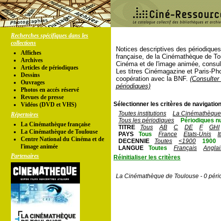
Recherches spécifiques dans les
collections
Notices descriptives des périodique
Affiches
française, de la Cinémathèque de To
Archives
Cinéma et de l'image animée, consul
Articles de périodiques
Les titres Cinémagazine et Paris-Ph
Dessins
coopération avec la BNF.
(Consulter 
Ouvrages
périodiques)
Photos en accés réservé
Revues de presse
Sélectionner les critères de navigation
Vidéos (DVD et VHS)
Toutes institutions
La Cinémathèque 
Répertoires
Tous les périodiques
Périodiques n
La Cinémathèque française
TITRE
Tous
AB
C
DE
F
GHI
La Cinémathèque de Toulouse
PAYS
Tous
France
Etats-Unis
I
Centre National du Cinéma et de
DECENNIE
Toutes
<1900
1900
l'image animée
LANGUE
Toutes
Français
Anglai
Partenaires
Réinitialiser les critères
La Cinémathèque de Toulouse - 0 péri