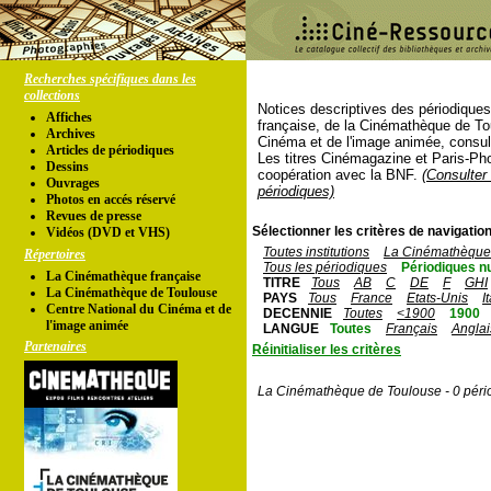
Recherches spécifiques dans les
collections
Notices descriptives des périodique
Affiches
française, de la Cinémathèque de To
Archives
Cinéma et de l'image animée, consul
Articles de périodiques
Les titres Cinémagazine et Paris-Ph
Dessins
coopération avec la BNF.
(Consulter 
Ouvrages
périodiques)
Photos en accés réservé
Revues de presse
Sélectionner les critères de navigation
Vidéos (DVD et VHS)
Toutes institutions
La Cinémathèque 
Répertoires
Tous les périodiques
Périodiques n
La Cinémathèque française
TITRE
Tous
AB
C
DE
F
GHI
La Cinémathèque de Toulouse
PAYS
Tous
France
Etats-Unis
I
Centre National du Cinéma et de
DECENNIE
Toutes
<1900
1900
l'image animée
LANGUE
Toutes
Français
Anglai
Partenaires
Réinitialiser les critères
La Cinémathèque de Toulouse - 0 péri