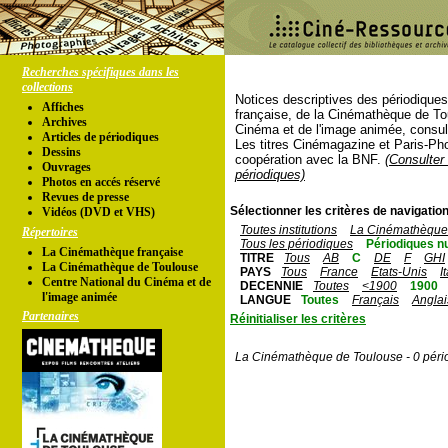
Recherches spécifiques dans les
collections
Notices descriptives des périodique
Affiches
française, de la Cinémathèque de To
Archives
Cinéma et de l'image animée, consul
Articles de périodiques
Les titres Cinémagazine et Paris-Ph
Dessins
coopération avec la BNF.
(Consulter 
Ouvrages
périodiques)
Photos en accés réservé
Revues de presse
Sélectionner les critères de navigation
Vidéos (DVD et VHS)
Toutes institutions
La Cinémathèque 
Répertoires
Tous les périodiques
Périodiques n
La Cinémathèque française
TITRE
Tous
AB
C
DE
F
GHI
La Cinémathèque de Toulouse
PAYS
Tous
France
Etats-Unis
I
Centre National du Cinéma et de
DECENNIE
Toutes
<1900
1900
l'image animée
LANGUE
Toutes
Français
Anglai
Partenaires
Réinitialiser les critères
La Cinémathèque de Toulouse - 0 péri