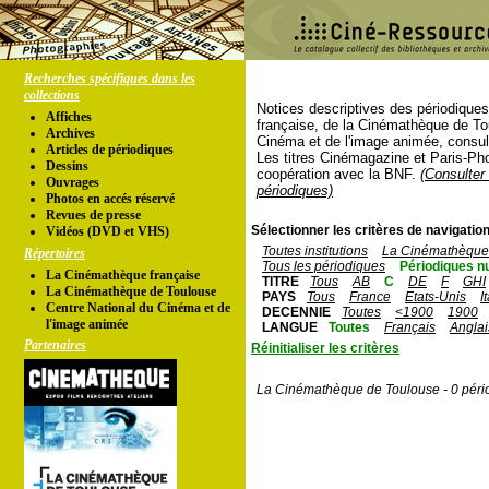
Recherches spécifiques dans les
collections
Notices descriptives des périodique
Affiches
française, de la Cinémathèque de To
Archives
Cinéma et de l'image animée, consul
Articles de périodiques
Les titres Cinémagazine et Paris-Ph
Dessins
coopération avec la BNF.
(Consulter 
Ouvrages
périodiques)
Photos en accés réservé
Revues de presse
Sélectionner les critères de navigation
Vidéos (DVD et VHS)
Toutes institutions
La Cinémathèque 
Répertoires
Tous les périodiques
Périodiques n
La Cinémathèque française
TITRE
Tous
AB
C
DE
F
GHI
La Cinémathèque de Toulouse
PAYS
Tous
France
Etats-Unis
I
Centre National du Cinéma et de
DECENNIE
Toutes
<1900
1900
l'image animée
LANGUE
Toutes
Français
Anglai
Partenaires
Réinitialiser les critères
La Cinémathèque de Toulouse - 0 péri