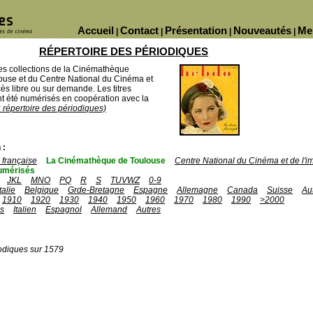
Accueil
Contact
Présentation
Nouveautés
Me
|
|
|
|
RÉPERTOIRE DES PÉRIODIQUES
des collections de la Cinémathèque
ouse et du Centre National du Cinéma et
ès libre ou sur demande. Les titres
 été numérisés en coopération avec la
u répertoire des périodiques)
 :
française
La Cinémathèque de Toulouse
Centre National du Cinéma et de l'
umérisés
JKL
MNO
PQ
R
S
TUVWZ
0-9
Italie
Belgique
Grde-Bretagne
Espagne
Allemagne
Canada
Suisse
Au
1910
1920
1930
1940
1950
1960
1970
1980
1990
>2000
is
Italien
Espagnol
Allemand
Autres
odiques sur 1579