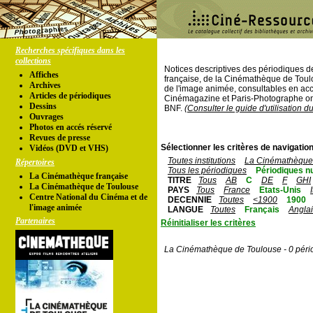
Recherches spécifiques dans les
collections
Notices descriptives des périodiques 
Affiches
française, de la Cinémathèque de Toul
Archives
de l'image animée, consultables en acc
Articles de périodiques
Cinémagazine et Paris-Photographe ont
Dessins
BNF.
(Consulter le guide d'utilisation d
Ouvrages
Photos en accés réservé
Revues de presse
Sélectionner les critères de navigation
Vidéos (DVD et VHS)
Toutes institutions
La Cinémathèque 
Répertoires
Tous les périodiques
Périodiques n
La Cinémathèque française
TITRE
Tous
AB
C
DE
F
GHI
La Cinémathèque de Toulouse
PAYS
Tous
France
Etats-Unis
Centre National du Cinéma et de
DECENNIE
Toutes
<1900
1900
l'image animée
LANGUE
Toutes
Français
Angla
Partenaires
Réinitialiser les critères
La Cinémathèque de Toulouse - 0 péri