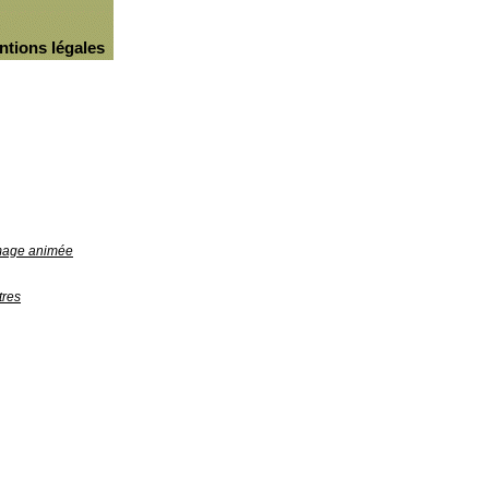
ntions légales
image animée
tres