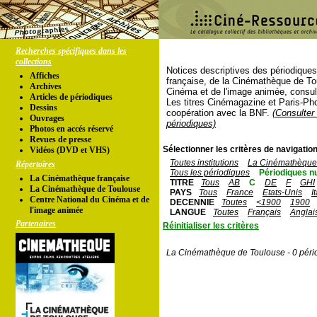
Recherches spécifiques dans les
collections
Notices descriptives des périodique
Affiches
française, de la Cinémathèque de To
Archives
Cinéma et de l'image animée, consul
Articles de périodiques
Les titres Cinémagazine et Paris-Ph
Dessins
coopération avec la BNF.
(Consulter 
Ouvrages
périodiques)
Photos en accés réservé
Revues de presse
Sélectionner les critères de navigation
Vidéos (DVD et VHS)
Toutes institutions
La Cinémathèque 
Répertoires
Tous les périodiques
Périodiques n
La Cinémathèque française
TITRE
Tous
AB
C
DE
F
GHI
La Cinémathèque de Toulouse
PAYS
Tous
France
Etats-Unis
I
Centre National du Cinéma et de
DECENNIE
Toutes
<1900
1900
l'image animée
LANGUE
Toutes
Français
Anglai
Partenaires
Réinitialiser les critères
La Cinémathèque de Toulouse - 0 péri