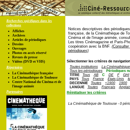
Recherches spécifiques dans les
collections
Notices descriptives des périodique
Affiches
française, de la Cinémathèque de To
Archives
Cinéma et de l'image animée, consul
Articles de périodiques
Les titres Cinémagazine et Paris-Ph
Dessins
coopération avec la BNF.
(Consulter 
Ouvrages
périodiques)
Photos en accés réservé
Revues de presse
Sélectionner les critères de navigation
Vidéos (DVD et VHS)
Toutes institutions
La Cinémathèque 
Répertoires
Tous les périodiques
Périodiques n
La Cinémathèque française
TITRE
Tous
AB
C
DE
F
GHI
La Cinémathèque de Toulouse
PAYS
Tous
France
Etats-Unis
I
Centre National du Cinéma et de
DECENNIE
Toutes
<1900
1900
l'image animée
LANGUE
Toutes
Français
Anglai
Partenaires
Réinitialiser les critères
La Cinémathèque de Toulouse - 0 péri