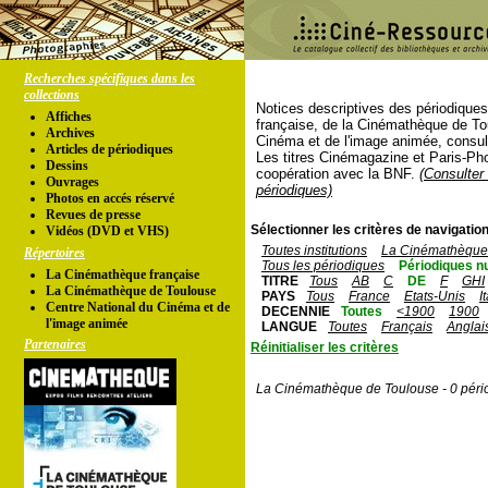
Recherches spécifiques dans les
collections
Notices descriptives des périodique
Affiches
française, de la Cinémathèque de To
Archives
Cinéma et de l'image animée, consul
Articles de périodiques
Les titres Cinémagazine et Paris-Ph
Dessins
coopération avec la BNF.
(Consulter 
Ouvrages
périodiques)
Photos en accés réservé
Revues de presse
Sélectionner les critères de navigation
Vidéos (DVD et VHS)
Toutes institutions
La Cinémathèque 
Répertoires
Tous les périodiques
Périodiques n
La Cinémathèque française
TITRE
Tous
AB
C
DE
F
GHI
La Cinémathèque de Toulouse
PAYS
Tous
France
Etats-Unis
I
Centre National du Cinéma et de
DECENNIE
Toutes
<1900
1900
l'image animée
LANGUE
Toutes
Français
Anglai
Partenaires
Réinitialiser les critères
La Cinémathèque de Toulouse - 0 péri