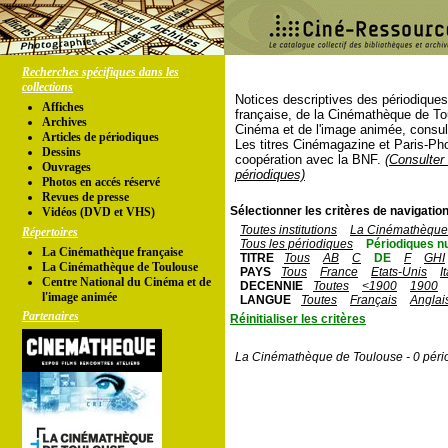
Recherches spécifiques dans les
collections
Notices descriptives des périodique
Affiches
française, de la Cinémathèque de To
Archives
Cinéma et de l'image animée, consul
Articles de périodiques
Les titres Cinémagazine et Paris-Ph
Dessins
coopération avec la BNF.
(Consulter 
Ouvrages
périodiques)
Photos en accés réservé
Revues de presse
Sélectionner les critères de navigation
Vidéos (DVD et VHS)
Toutes institutions
La Cinémathèque 
Répertoires
Tous les périodiques
Périodiques n
La Cinémathèque française
TITRE
Tous
AB
C
DE
F
GHI
La Cinémathèque de Toulouse
PAYS
Tous
France
Etats-Unis
I
Centre National du Cinéma et de
DECENNIE
Toutes
<1900
1900
l'image animée
LANGUE
Toutes
Français
Anglai
Partenaires
Réinitialiser les critères
La Cinémathèque de Toulouse - 0 péri