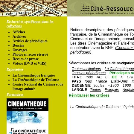
Recherches spécifiques dans les
collections
Notices descriptives des périodique
Affiches
française, de la Cinémathèque de To
Archives
Cinéma et de l'image animée, consul
Articles de périodiques
Les titres Cinémagazine et Paris-Ph
Dessins
coopération avec la BNF.
(Consulter 
Ouvrages
périodiques)
Photos en accés réservé
Revues de presse
Sélectionner les critères de navigation
Vidéos (DVD et VHS)
Toutes institutions
La Cinémathèque 
Répertoires
Tous les périodiques
Périodiques n
La Cinémathèque française
TITRE
Tous
AB
C
DE
F
GHI
La Cinémathèque de Toulouse
PAYS
Tous
France
Etats-Unis
I
Centre National du Cinéma et de
DECENNIE
Toutes
<1900
1900
l'image animée
LANGUE
Toutes
Français
Anglai
Partenaires
Réinitialiser les critères
La Cinémathèque de Toulouse - 0 péri