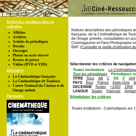
Recherches spécifiques dans les
collections
Notices descriptives des périodiques 
Affiches
française, de la Cinémathèque de Toul
Archives
de l'image animée, consultables en acc
Articles de périodiques
Cinémagazine et Paris-Photographe ont
Dessins
BNF.
(Consulter le guide d'utilisation d
Ouvrages
Photos en accés réservé
Revues de presse
Sélectionner les critères de navigation
Vidéos (DVD et VHS)
Toutes institutions
La Cinémathèque
Répertoires
Tous les périodiques
Périodiques n
La Cinémathèque française
TITRE
Tous
AB
C
DE
F
GHI
La Cinémathèque de Toulouse
PAYS
Tous
France
Etats-Unis
I
Centre National du Cinéma et de
DECENNIE
Toutes
<1900
1900
l'image animée
LANGUE
Toutes
Français
Anglai
Partenaires
Réinitialiser les critères
Toutes institutions - 0 périodiques sur 