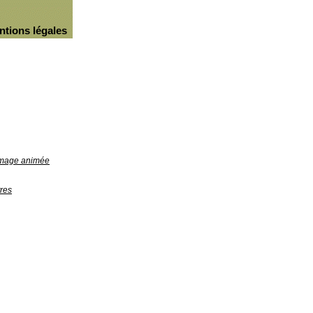
ntions légales
'image animée
res