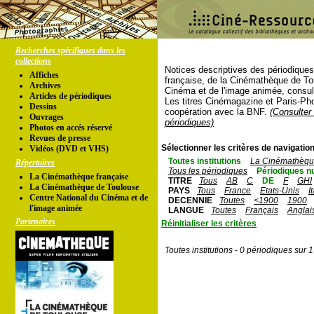
Recherches spécifiques dans les
collections
Notices descriptives des périodique
Affiches
française, de la Cinémathèque de To
Archives
Cinéma et de l'image animée, consul
Articles de périodiques
Les titres Cinémagazine et Paris-Ph
Dessins
coopération avec la BNF.
(Consulter 
Ouvrages
périodiques)
Photos en accés réservé
Revues de presse
Sélectionner les critères de navigation
Vidéos (DVD et VHS)
Toutes institutions
La Cinémathèque
Répertoires
Tous les périodiques
Périodiques n
La Cinémathèque française
TITRE
Tous
AB
C
DE
F
GHI
La Cinémathèque de Toulouse
PAYS
Tous
France
Etats-Unis
I
Centre National du Cinéma et de
DECENNIE
Toutes
<1900
1900
l'image animée
LANGUE
Toutes
Français
Anglai
Partenaires
Réinitialiser les critères
Toutes institutions - 0 périodiques sur 