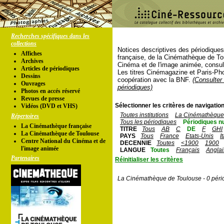
Recherches spécifiques dans les
collections
Notices descriptives des périodique
Affiches
française, de la Cinémathèque de To
Archives
Cinéma et de l'image animée, consul
Articles de périodiques
Les titres Cinémagazine et Paris-Ph
Dessins
coopération avec la BNF.
(Consulter 
Ouvrages
périodiques)
Photos en accés réservé
Revues de presse
Sélectionner les critères de navigation
Vidéos (DVD et VHS)
Toutes institutions
La Cinémathèque 
Répertoires
Tous les périodiques
Périodiques n
La Cinémathèque française
TITRE
Tous
AB
C
DE
F
GHI
La Cinémathèque de Toulouse
PAYS
Tous
France
Etats-Unis
I
Centre National du Cinéma et de
DECENNIE
Toutes
<1900
1900
l'image animée
LANGUE
Toutes
Français
Anglai
Partenaires
Réinitialiser les critères
La Cinémathèque de Toulouse - 0 péri