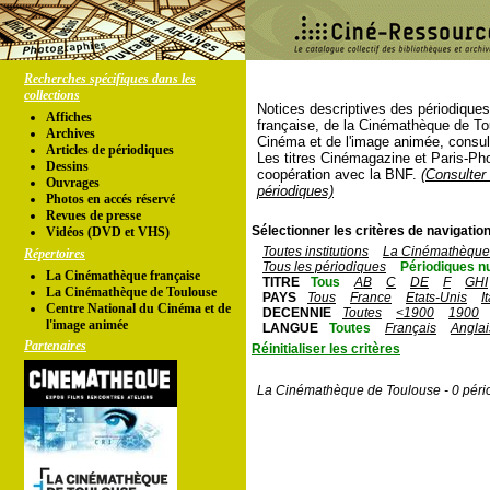
Recherches spécifiques dans les
collections
Notices descriptives des périodique
Affiches
française, de la Cinémathèque de To
Archives
Cinéma et de l'image animée, consul
Articles de périodiques
Les titres Cinémagazine et Paris-Ph
Dessins
coopération avec la BNF.
(Consulter 
Ouvrages
périodiques)
Photos en accés réservé
Revues de presse
Sélectionner les critères de navigation
Vidéos (DVD et VHS)
Toutes institutions
La Cinémathèque 
Répertoires
Tous les périodiques
Périodiques n
La Cinémathèque française
TITRE
Tous
AB
C
DE
F
GHI
La Cinémathèque de Toulouse
PAYS
Tous
France
Etats-Unis
I
Centre National du Cinéma et de
DECENNIE
Toutes
<1900
1900
l'image animée
LANGUE
Toutes
Français
Anglai
Partenaires
Réinitialiser les critères
La Cinémathèque de Toulouse - 0 péri