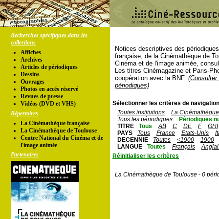
Recherches spécifiques dans les
collections
Notices descriptives des périodique
Affiches
française, de la Cinémathèque de To
Archives
Cinéma et de l'image animée, consul
Articles de périodiques
Les titres Cinémagazine et Paris-Ph
Dessins
coopération avec la BNF.
(Consulter 
Ouvrages
périodiques)
Photos en accés réservé
Revues de presse
Sélectionner les critères de navigation
Vidéos (DVD et VHS)
Toutes institutions
La Cinémathèque 
Répertoires
Tous les périodiques
Périodiques n
La Cinémathèque française
TITRE
Tous
AB
C
DE
F
GHI
La Cinémathèque de Toulouse
PAYS
Tous
France
Etats-Unis
I
Centre National du Cinéma et de
DECENNIE
Toutes
<1900
1900
l'image animée
LANGUE
Toutes
Français
Anglai
Partenaires
Réinitialiser les critères
La Cinémathèque de Toulouse - 0 péri