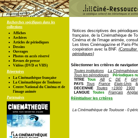
Recherches spécifiques dans les
collections
Notices descriptives des périodique
Affiches
française, de la Cinémathèque de To
Archives
Cinéma et de l'image animée, consul
Articles de périodiques
Les titres Cinémagazine et Paris-Ph
Dessins
coopération avec la BNF.
(Consulter 
Ouvrages
périodiques)
Photos en accés réservé
Revues de presse
Sélectionner les critères de navigation
Vidéos (DVD et VHS)
Toutes institutions
La Cinémathèque 
Répertoires
Tous les périodiques
Périodiques n
La Cinémathèque française
TITRE
Tous
AB
C
DE
F
GHI
La Cinémathèque de Toulouse
PAYS
Tous
France
Etats-Unis
I
Centre National du Cinéma et de
DECENNIE
Toutes
<1900
1900
l'image animée
LANGUE
Toutes
Français
Anglai
Partenaires
Réinitialiser les critères
La Cinémathèque de Toulouse - 0 péri