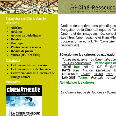
Recherches spécifiques dans les
collections
Notices descriptives des périodique
Affiches
française, de la Cinémathèque de To
Archives
Cinéma et de l'image animée, consul
Articles de périodiques
Les titres Cinémagazine et Paris-Ph
Dessins
coopération avec la BNF.
(Consulter 
Ouvrages
périodiques)
Photos en accés réservé
Revues de presse
Sélectionner les critères de navigation
Vidéos (DVD et VHS)
Toutes institutions
La Cinémathèque 
Répertoires
Tous les périodiques
Périodiques n
La Cinémathèque française
TITRE
Tous
AB
C
DE
F
GHI
La Cinémathèque de Toulouse
PAYS
Tous
France
Etats-Unis
I
Centre National du Cinéma et de
DECENNIE
Toutes
<1900
1900
l'image animée
LANGUE
Toutes
Français
Anglai
Partenaires
Réinitialiser les critères
La Cinémathèque de Toulouse - 0 péri