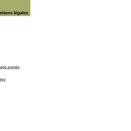
ntions légales
image animée
tres