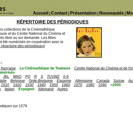
Accueil
Contact
Présentation
Nouveautés
Me
|
|
|
|
RÉPERTOIRE DES PÉRIODIQUES
des collections de la Cinémathèque
ouse et du Centre National du Cinéma et
ès libre ou sur demande. Les titres
 été numérisés en coopération avec la
u répertoire des périodiques)
 :
française
La Cinémathèque de Toulouse
Centre National du Cinéma et de l'
umérisés
JKL
MNO
PQ
R
S
TUVWZ
0-9
Italie
Belgique
Grde-Bretagne
Espagne
Allemagne
Canada
Suisse
Au
1910
1920
1930
1940
1950
1960
1970
1980
1990
>2000
s
Italien
Espagnol
Allemand
Autres
odiques sur 1579