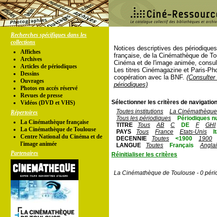
Recherches spécifiques dans les
collections
Notices descriptives des périodique
Affiches
française, de la Cinémathèque de To
Archives
Cinéma et de l'image animée, consul
Articles de périodiques
Les titres Cinémagazine et Paris-Ph
Dessins
coopération avec la BNF.
(Consulter 
Ouvrages
périodiques)
Photos en accés réservé
Revues de presse
Sélectionner les critères de navigation
Vidéos (DVD et VHS)
Toutes institutions
La Cinémathèque 
Répertoires
Tous les périodiques
Périodiques n
La Cinémathèque française
TITRE
Tous
AB
C
DE
F
GHI
La Cinémathèque de Toulouse
PAYS
Tous
France
Etats-Unis
I
Centre National du Cinéma et de
DECENNIE
Toutes
<1900
1900
l'image animée
LANGUE
Toutes
Français
Angla
Partenaires
Réinitialiser les critères
La Cinémathèque de Toulouse - 0 péri