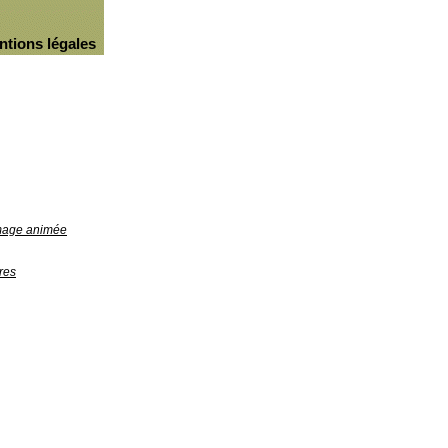
ntions légales
image animée
res