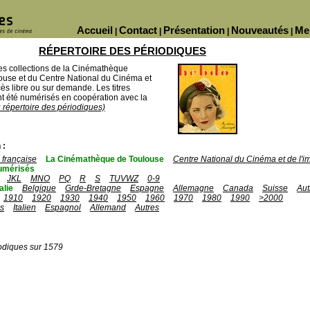
Accueil
Contact
Présentation
Nouveautés
Me
|
|
|
|
RÉPERTOIRE DES PÉRIODIQUES
des collections de la Cinémathèque
ouse et du Centre National du Cinéma et
ès libre ou sur demande. Les titres
 été numérisés en coopération avec la
u répertoire des périodiques)
 :
française
La Cinémathèque de Toulouse
Centre National du Cinéma et de l'
umérisés
JKL
MNO
PQ
R
S
TUVWZ
0-9
talie
Belgique
Grde-Bretagne
Espagne
Allemagne
Canada
Suisse
Aut
1910
1920
1930
1940
1950
1960
1970
1980
1990
>2000
is
Italien
Espagnol
Allemand
Autres
odiques sur 1579