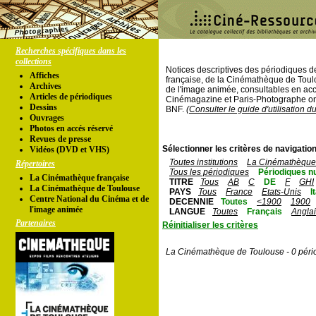
Recherches spécifiques dans les
collections
Notices descriptives des périodiques 
Affiches
française, de la Cinémathèque de Toul
Archives
de l'image animée, consultables en acc
Articles de périodiques
Cinémagazine et Paris-Photographe ont
Dessins
BNF.
(Consulter le guide d'utilisation d
Ouvrages
Photos en accés réservé
Revues de presse
Sélectionner les critères de navigation
Vidéos (DVD et VHS)
Toutes institutions
La Cinémathèque 
Répertoires
Tous les périodiques
Périodiques n
La Cinémathèque française
TITRE
Tous
AB
C
DE
F
GHI
La Cinémathèque de Toulouse
PAYS
Tous
France
Etats-Unis
I
Centre National du Cinéma et de
DECENNIE
Toutes
<1900
1900
l'image animée
LANGUE
Toutes
Français
Angla
Partenaires
Réinitialiser les critères
La Cinémathèque de Toulouse - 0 péri