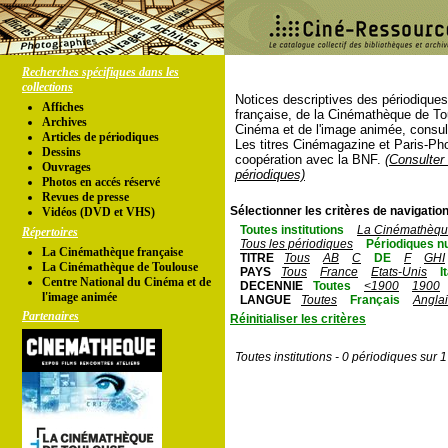
Recherches spécifiques dans les
collections
Notices descriptives des périodique
Affiches
française, de la Cinémathèque de To
Archives
Cinéma et de l'image animée, consul
Articles de périodiques
Les titres Cinémagazine et Paris-Ph
Dessins
coopération avec la BNF.
(Consulter 
Ouvrages
périodiques)
Photos en accés réservé
Revues de presse
Sélectionner les critères de navigation
Vidéos (DVD et VHS)
Toutes institutions
La Cinémathèque
Répertoires
Tous les périodiques
Périodiques n
La Cinémathèque française
TITRE
Tous
AB
C
DE
F
GHI
La Cinémathèque de Toulouse
PAYS
Tous
France
Etats-Unis
I
Centre National du Cinéma et de
DECENNIE
Toutes
<1900
1900
l'image animée
LANGUE
Toutes
Français
Angla
Partenaires
Réinitialiser les critères
Toutes institutions - 0 périodiques sur 