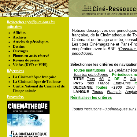
Recherches spécifiques dans les
collections
Notices descriptives des périodique
Affiches
française, de la Cinémathèque de To
Archives
Cinéma et de l'image animée, consul
Articles de périodiques
Les titres Cinémagazine et Paris-Ph
Dessins
coopération avec la BNF.
(Consulter 
Ouvrages
périodiques)
Photos en accés réservé
Revues de presse
Sélectionner les critères de navigation
Vidéos (DVD et VHS)
Toutes institutions
La Cinémathèque
Répertoires
Tous les périodiques
Périodiques n
La Cinémathèque française
TITRE
Tous
AB
C
DE
F
GHI
La Cinémathèque de Toulouse
PAYS
Tous
France
Etats-Unis
I
Centre National du Cinéma et de
DECENNIE
Toutes
<1900
1900
l'image animée
LANGUE
Toutes
Français
Anglai
Partenaires
Réinitialiser les critères
Toutes institutions - 0 périodiques sur 