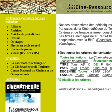
Recherches spécifiques dans les
collections
Notices descriptives des périodique
Affiches
française, de la Cinémathèque de To
Archives
Cinéma et de l'image animée, consul
Articles de périodiques
Les titres Cinémagazine et Paris-Ph
Dessins
coopération avec la BNF.
(Consulter 
Ouvrages
périodiques)
Photos en accés réservé
Revues de presse
Sélectionner les critères de navigation
Vidéos (DVD et VHS)
Toutes institutions
La Cinémathèque
Répertoires
Tous les périodiques
Périodiques n
La Cinémathèque française
TITRE
Tous
AB
C
DE
F
GHI
La Cinémathèque de Toulouse
PAYS
Tous
France
Etats-Unis
I
Centre National du Cinéma et de
DECENNIE
Toutes
<1900
1900
l'image animée
LANGUE
Toutes
Français
Anglai
Partenaires
Réinitialiser les critères
Toutes institutions - 0 périodiques sur 