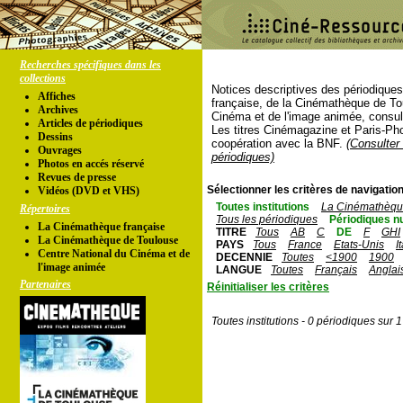
Recherches spécifiques dans les
collections
Notices descriptives des périodique
Affiches
française, de la Cinémathèque de To
Archives
Cinéma et de l'image animée, consul
Articles de périodiques
Les titres Cinémagazine et Paris-Ph
Dessins
coopération avec la BNF.
(Consulter 
Ouvrages
périodiques)
Photos en accés réservé
Revues de presse
Sélectionner les critères de navigation
Vidéos (DVD et VHS)
Toutes institutions
La Cinémathèque
Répertoires
Tous les périodiques
Périodiques n
La Cinémathèque française
TITRE
Tous
AB
C
DE
F
GHI
La Cinémathèque de Toulouse
PAYS
Tous
France
Etats-Unis
I
Centre National du Cinéma et de
DECENNIE
Toutes
<1900
1900
l'image animée
LANGUE
Toutes
Français
Anglai
Partenaires
Réinitialiser les critères
Toutes institutions - 0 périodiques sur 