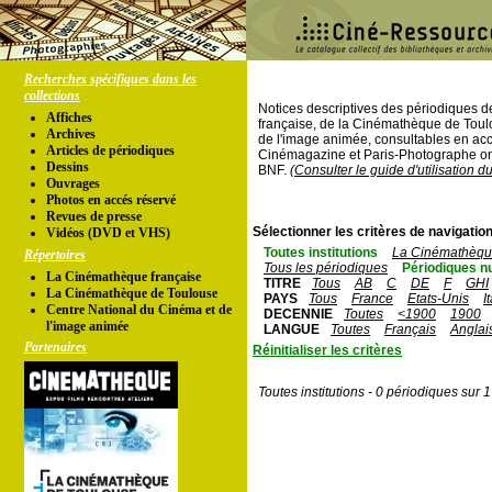
Recherches spécifiques dans les
collections
Notices descriptives des périodiques 
Affiches
française, de la Cinémathèque de Toul
Archives
de l'image animée, consultables en acc
Articles de périodiques
Cinémagazine et Paris-Photographe ont
Dessins
BNF.
(Consulter le guide d'utilisation d
Ouvrages
Photos en accés réservé
Revues de presse
Sélectionner les critères de navigation
Vidéos (DVD et VHS)
Toutes institutions
La Cinémathèque
Répertoires
Tous les périodiques
Périodiques n
La Cinémathèque française
TITRE
Tous
AB
C
DE
F
GHI
La Cinémathèque de Toulouse
PAYS
Tous
France
Etats-Unis
I
Centre National du Cinéma et de
DECENNIE
Toutes
<1900
1900
l'image animée
LANGUE
Toutes
Français
Anglai
Partenaires
Réinitialiser les critères
Toutes institutions - 0 périodiques sur 