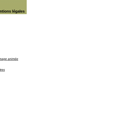
ntions légales
'image animée
tres