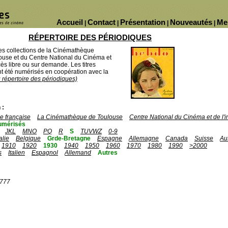
Accueil
Contact
Présentation
Nouveautés
Me
|
|
|
|
RÉPERTOIRE DES PÉRIODIQUES
des collections de la Cinémathèque
ouse et du Centre National du Cinéma et
ès libre ou sur demande. Les titres
 été numérisés en coopération avec la
u répertoire des périodiques)
 :
 française
La Cinémathèque de Toulouse
Centre National du Cinéma et de l
umérisés
JKL
MNO
PQ
R
S
TUVWZ
0-9
talie
Belgique
Grde-Bretagne
Espagne
Allemagne
Canada
Suisse
Au
1910
1920
1930
1940
1950
1960
1970
1980
1990
>2000
s
Italien
Espagnol
Allemand
Autres
1777