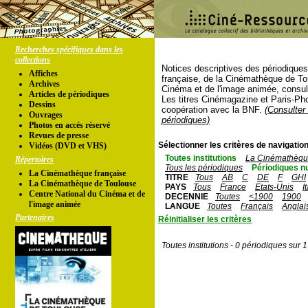
Recherches spécifiques dans les
collections
Notices descriptives des périodique
Affiches
française, de la Cinémathèque de To
Archives
Cinéma et de l'image animée, consul
Articles de périodiques
Les titres Cinémagazine et Paris-Ph
Dessins
coopération avec la BNF.
(Consulter 
Ouvrages
périodiques)
Photos en accés réservé
Revues de presse
Sélectionner les critères de navigation
Vidéos (DVD et VHS)
Toutes institutions
La Cinémathèque
Répertoires
Tous les périodiques
Périodiques n
La Cinémathèque française
TITRE
Tous
AB
C
DE
F
GHI
La Cinémathèque de Toulouse
PAYS
Tous
France
Etats-Unis
I
Centre National du Cinéma et de
DECENNIE
Toutes
<1900
1900
l'image animée
LANGUE
Toutes
Français
Anglai
Partenaires
Réinitialiser les critères
Toutes institutions - 0 périodiques sur 