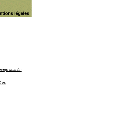
ntions légales
'image animée
tres