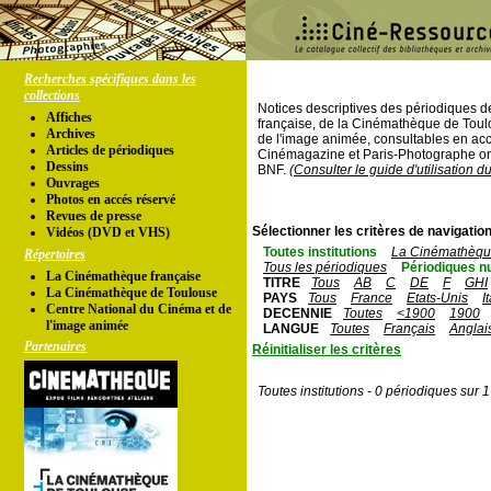
Recherches spécifiques dans les
collections
Notices descriptives des périodiques 
Affiches
française, de la Cinémathèque de Toul
Archives
de l'image animée, consultables en acc
Articles de périodiques
Cinémagazine et Paris-Photographe ont
Dessins
BNF.
(Consulter le guide d'utilisation d
Ouvrages
Photos en accés réservé
Revues de presse
Sélectionner les critères de navigation
Vidéos (DVD et VHS)
Toutes institutions
La Cinémathèque
Répertoires
Tous les périodiques
Périodiques n
La Cinémathèque française
TITRE
Tous
AB
C
DE
F
GHI
La Cinémathèque de Toulouse
PAYS
Tous
France
Etats-Unis
I
Centre National du Cinéma et de
DECENNIE
Toutes
<1900
1900
l'image animée
LANGUE
Toutes
Français
Anglai
Partenaires
Réinitialiser les critères
Toutes institutions - 0 périodiques sur 