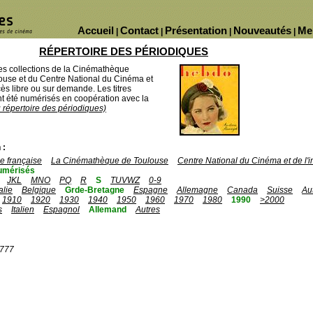
Accueil
Contact
Présentation
Nouveautés
Me
|
|
|
|
RÉPERTOIRE DES PÉRIODIQUES
des collections de la Cinémathèque
ouse et du Centre National du Cinéma et
ès libre ou sur demande. Les titres
 été numérisés en coopération avec la
u répertoire des périodiques)
 :
 française
La Cinémathèque de Toulouse
Centre National du Cinéma et de l
umérisés
JKL
MNO
PQ
R
S
TUVWZ
0-9
talie
Belgique
Grde-Bretagne
Espagne
Allemagne
Canada
Suisse
Au
1910
1920
1930
1940
1950
1960
1970
1980
1990
>2000
s
Italien
Espagnol
Allemand
Autres
1777