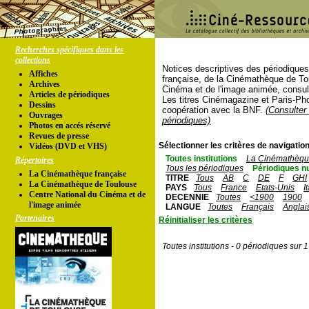
Recherches spécifiques dans les
collections
Notices descriptives des périodique
Affiches
française, de la Cinémathèque de To
Archives
Cinéma et de l'image animée, consul
Articles de périodiques
Les titres Cinémagazine et Paris-Ph
Dessins
coopération avec la BNF.
(Consulter 
Ouvrages
périodiques)
Photos en accés réservé
Revues de presse
Sélectionner les critères de navigation
Vidéos (DVD et VHS)
Toutes institutions
La Cinémathèque
Répertoires
Tous les périodiques
Périodiques n
La Cinémathèque française
TITRE
Tous
AB
C
DE
F
GHI
La Cinémathèque de Toulouse
PAYS
Tous
France
Etats-Unis
I
Centre National du Cinéma et de
DECENNIE
Toutes
<1900
1900
l'image animée
LANGUE
Toutes
Français
Anglai
Partenaires
Réinitialiser les critères
Toutes institutions - 0 périodiques sur 