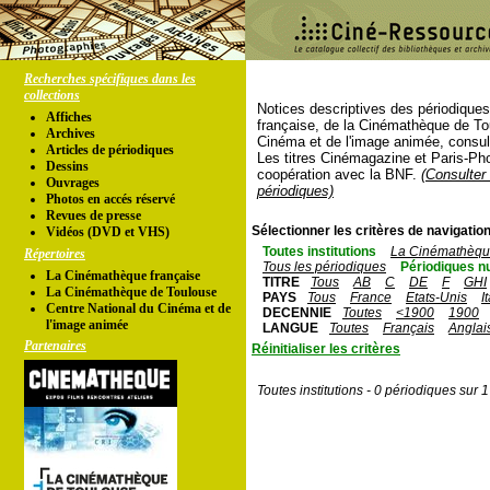
Recherches spécifiques dans les
collections
Notices descriptives des périodique
Affiches
française, de la Cinémathèque de To
Archives
Cinéma et de l'image animée, consul
Articles de périodiques
Les titres Cinémagazine et Paris-Ph
Dessins
coopération avec la BNF.
(Consulter 
Ouvrages
périodiques)
Photos en accés réservé
Revues de presse
Sélectionner les critères de navigation
Vidéos (DVD et VHS)
Toutes institutions
La Cinémathèque
Répertoires
Tous les périodiques
Périodiques n
La Cinémathèque française
TITRE
Tous
AB
C
DE
F
GHI
La Cinémathèque de Toulouse
PAYS
Tous
France
Etats-Unis
I
Centre National du Cinéma et de
DECENNIE
Toutes
<1900
1900
l'image animée
LANGUE
Toutes
Français
Anglai
Partenaires
Réinitialiser les critères
Toutes institutions - 0 périodiques sur 