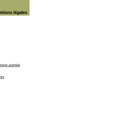
ntions légales
'image animée
res