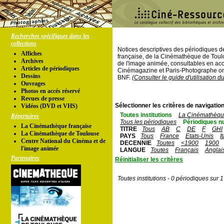
Recherches spécifiques dans les
collections
Notices descriptives des périodiques 
Affiches
française, de la Cinémathèque de Toul
Archives
de l'image animée, consultables en acc
Articles de périodiques
Cinémagazine et Paris-Photographe ont
Dessins
BNF.
(Consulter le guide d'utilisation d
Ouvrages
Photos en accés réservé
Revues de presse
Sélectionner les critères de navigation
Vidéos (DVD et VHS)
Toutes institutions
La Cinémathèque
Répertoires
Tous les périodiques
Périodiques n
La Cinémathèque française
TITRE
Tous
AB
C
DE
F
GHI
La Cinémathèque de Toulouse
PAYS
Tous
France
Etats-Unis
I
Centre National du Cinéma et de
DECENNIE
Toutes
<1900
1900
l'image animée
LANGUE
Toutes
Français
Anglai
Partenaires
Réinitialiser les critères
Toutes institutions - 0 périodiques sur 