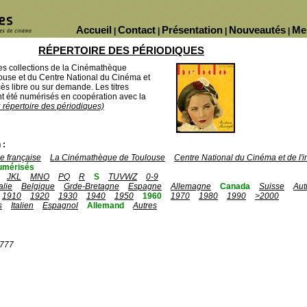
Accueil
Contact
Présentation
Nouveautés
Me
|
|
|
|
RÉPERTOIRE DES PÉRIODIQUES
des collections de la Cinémathèque
ouse et du Centre National du Cinéma et
ès libre ou sur demande. Les titres
 été numérisés en coopération avec la
u répertoire des périodiques)
 :
 française
La Cinémathèque de Toulouse
Centre National du Cinéma et de l
umérisés
JKL
MNO
PQ
R
S
TUVWZ
0-9
talie
Belgique
Grde-Bretagne
Espagne
Allemagne
Canada
Suisse
Aut
1910
1920
1930
1940
1950
1960
1970
1980
1990
>2000
s
Italien
Espagnol
Allemand
Autres
1777