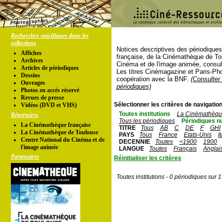
Recherches spécifiques dans les
collections
Notices descriptives des périodique
Affiches
française, de la Cinémathèque de To
Archives
Cinéma et de l'image animée, consul
Articles de périodiques
Les titres Cinémagazine et Paris-Ph
Dessins
coopération avec la BNF.
(Consulter 
Ouvrages
périodiques)
Photos en accés réservé
Revues de presse
Sélectionner les critères de navigation
Vidéos (DVD et VHS)
Toutes institutions
La Cinémathèque
Répertoires
Tous les périodiques
Périodiques n
La Cinémathèque française
TITRE
Tous
AB
C
DE
F
GHI
La Cinémathèque de Toulouse
PAYS
Tous
France
Etats-Unis
I
Centre National du Cinéma et de
DECENNIE
Toutes
<1900
1900
l'image animée
LANGUE
Toutes
Français
Anglai
Partenaires
Réinitialiser les critères
Toutes institutions - 0 périodiques sur 