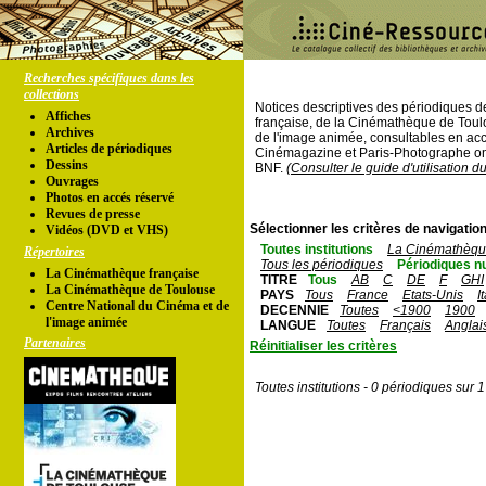
Recherches spécifiques dans les
collections
Notices descriptives des périodiques 
Affiches
française, de la Cinémathèque de Toul
Archives
de l'image animée, consultables en acc
Articles de périodiques
Cinémagazine et Paris-Photographe ont
Dessins
BNF.
(Consulter le guide d'utilisation d
Ouvrages
Photos en accés réservé
Revues de presse
Sélectionner les critères de navigation
Vidéos (DVD et VHS)
Toutes institutions
La Cinémathèque
Répertoires
Tous les périodiques
Périodiques n
La Cinémathèque française
TITRE
Tous
AB
C
DE
F
GHI
La Cinémathèque de Toulouse
PAYS
Tous
France
Etats-Unis
I
Centre National du Cinéma et de
DECENNIE
Toutes
<1900
1900
l'image animée
LANGUE
Toutes
Français
Anglai
Partenaires
Réinitialiser les critères
Toutes institutions - 0 périodiques sur 