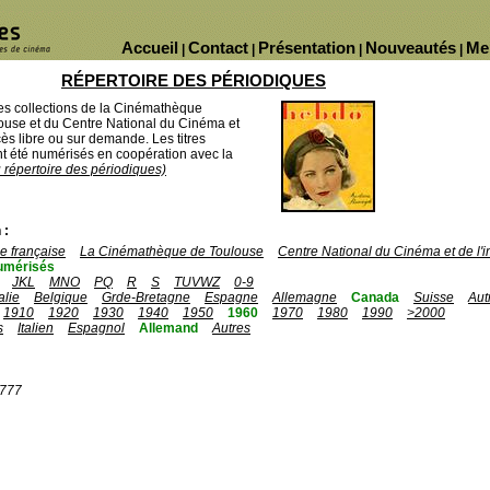
Accueil
Contact
Présentation
Nouveautés
Me
|
|
|
|
RÉPERTOIRE DES PÉRIODIQUES
des collections de la Cinémathèque
ouse et du Centre National du Cinéma et
ès libre ou sur demande. Les titres
 été numérisés en coopération avec la
u répertoire des périodiques)
 :
 française
La Cinémathèque de Toulouse
Centre National du Cinéma et de l
umérisés
JKL
MNO
PQ
R
S
TUVWZ
0-9
talie
Belgique
Grde-Bretagne
Espagne
Allemagne
Canada
Suisse
Aut
1910
1920
1930
1940
1950
1960
1970
1980
1990
>2000
s
Italien
Espagnol
Allemand
Autres
1777