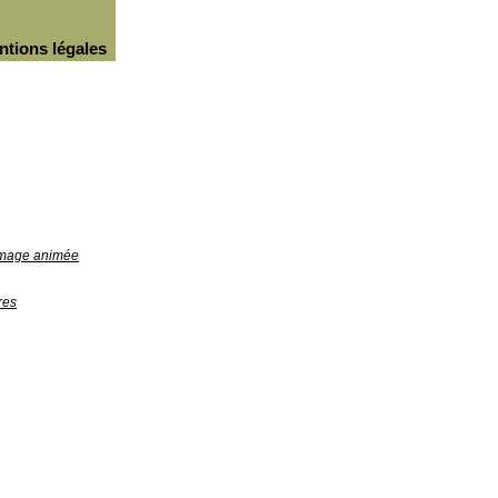
ntions légales
'image animée
res