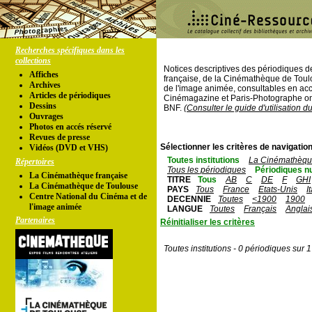
Recherches spécifiques dans les
collections
Notices descriptives des périodiques 
Affiches
française, de la Cinémathèque de Toul
Archives
de l'image animée, consultables en acc
Articles de périodiques
Cinémagazine et Paris-Photographe ont
Dessins
BNF.
(Consulter le guide d'utilisation d
Ouvrages
Photos en accés réservé
Revues de presse
Sélectionner les critères de navigation
Vidéos (DVD et VHS)
Toutes institutions
La Cinémathèque
Répertoires
Tous les périodiques
Périodiques n
La Cinémathèque française
TITRE
Tous
AB
C
DE
F
GHI
La Cinémathèque de Toulouse
PAYS
Tous
France
Etats-Unis
I
Centre National du Cinéma et de
DECENNIE
Toutes
<1900
1900
l'image animée
LANGUE
Toutes
Français
Anglai
Partenaires
Réinitialiser les critères
Toutes institutions - 0 périodiques sur 