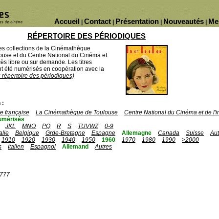
Accueil
Contact
Présentation
Nouveautés
Me
|
|
|
|
RÉPERTOIRE DES PÉRIODIQUES
des collections de la Cinémathèque
ouse et du Centre National du Cinéma et
ès libre ou sur demande. Les titres
 été numérisés en coopération avec la
u répertoire des périodiques)
 :
 française
La Cinémathèque de Toulouse
Centre National du Cinéma et de l
umérisés
JKL
MNO
PQ
R
S
TUVWZ
0-9
talie
Belgique
Grde-Bretagne
Espagne
Allemagne
Canada
Suisse
Aut
1910
1920
1930
1940
1950
1960
1970
1980
1990
>2000
s
Italien
Espagnol
Allemand
Autres
1777