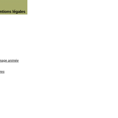
ntions légales
'image animée
res