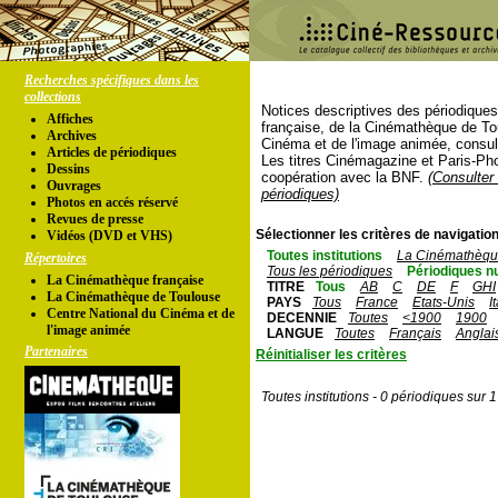
Recherches spécifiques dans les
collections
Notices descriptives des périodique
Affiches
française, de la Cinémathèque de To
Archives
Cinéma et de l'image animée, consul
Articles de périodiques
Les titres Cinémagazine et Paris-Ph
Dessins
coopération avec la BNF.
(Consulter 
Ouvrages
périodiques)
Photos en accés réservé
Revues de presse
Sélectionner les critères de navigation
Vidéos (DVD et VHS)
Toutes institutions
La Cinémathèque
Répertoires
Tous les périodiques
Périodiques n
La Cinémathèque française
TITRE
Tous
AB
C
DE
F
GHI
La Cinémathèque de Toulouse
PAYS
Tous
France
Etats-Unis
I
Centre National du Cinéma et de
DECENNIE
Toutes
<1900
1900
l'image animée
LANGUE
Toutes
Français
Anglai
Partenaires
Réinitialiser les critères
Toutes institutions - 0 périodiques sur 