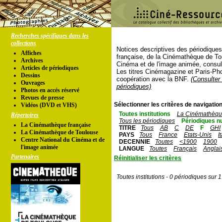
Recherches spécifiques dans les
collections
Notices descriptives des périodique
Affiches
française, de la Cinémathèque de To
Archives
Cinéma et de l'image animée, consul
Articles de périodiques
Les titres Cinémagazine et Paris-Ph
Dessins
coopération avec la BNF.
(Consulter 
Ouvrages
périodiques)
Photos en accés réservé
Revues de presse
Sélectionner les critères de navigation
Vidéos (DVD et VHS)
Toutes institutions
La Cinémathèque
Répertoires
Tous les périodiques
Périodiques n
La Cinémathèque française
TITRE
Tous
AB
C
DE
F
GHI
La Cinémathèque de Toulouse
PAYS
Tous
France
Etats-Unis
I
Centre National du Cinéma et de
DECENNIE
Toutes
<1900
1900
l'image animée
LANGUE
Toutes
Français
Anglai
Partenaires
Réinitialiser les critères
Toutes institutions - 0 périodiques sur 