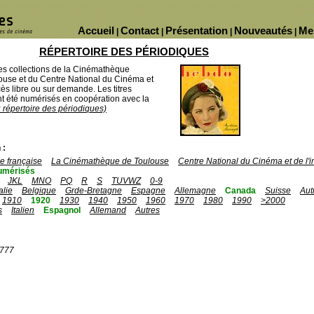
Accueil
Contact
Présentation
Nouveautés
Me
|
|
|
|
RÉPERTOIRE DES PÉRIODIQUES
des collections de la Cinémathèque
ouse et du Centre National du Cinéma et
ès libre ou sur demande. Les titres
 été numérisés en coopération avec la
u répertoire des périodiques)
 :
 française
La Cinémathèque de Toulouse
Centre National du Cinéma et de l
umérisés
JKL
MNO
PQ
R
S
TUVWZ
0-9
talie
Belgique
Grde-Bretagne
Espagne
Allemagne
Canada
Suisse
Aut
1910
1920
1930
1940
1950
1960
1970
1980
1990
>2000
s
Italien
Espagnol
Allemand
Autres
1777