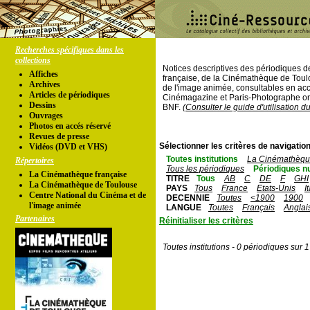
Recherches spécifiques dans les
collections
Notices descriptives des périodiques 
Affiches
française, de la Cinémathèque de Toul
Archives
de l'image animée, consultables en acc
Articles de périodiques
Cinémagazine et Paris-Photographe ont
Dessins
BNF.
(Consulter le guide d'utilisation d
Ouvrages
Photos en accés réservé
Revues de presse
Sélectionner les critères de navigation
Vidéos (DVD et VHS)
Toutes institutions
La Cinémathèque
Répertoires
Tous les périodiques
Périodiques n
La Cinémathèque française
TITRE
Tous
AB
C
DE
F
GHI
La Cinémathèque de Toulouse
PAYS
Tous
France
Etats-Unis
I
Centre National du Cinéma et de
DECENNIE
Toutes
<1900
1900
l'image animée
LANGUE
Toutes
Français
Anglai
Partenaires
Réinitialiser les critères
Toutes institutions - 0 périodiques sur 