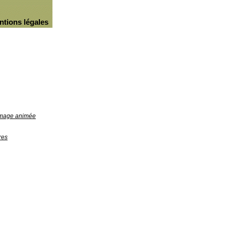
ntions légales
'image animée
res