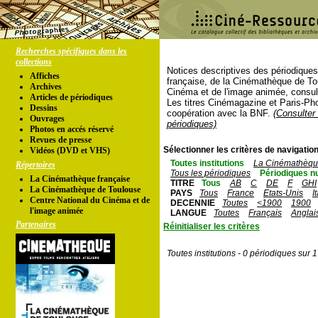
Recherches spécifiques dans les
collections
Notices descriptives des périodique
Affiches
française, de la Cinémathèque de To
Archives
Cinéma et de l'image animée, consul
Articles de périodiques
Les titres Cinémagazine et Paris-Ph
Dessins
coopération avec la BNF.
(Consulter 
Ouvrages
périodiques)
Photos en accés réservé
Revues de presse
Sélectionner les critères de navigation
Vidéos (DVD et VHS)
Toutes institutions
La Cinémathèque
Répertoires
Tous les périodiques
Périodiques n
La Cinémathèque française
TITRE
Tous
AB
C
DE
F
GHI
La Cinémathèque de Toulouse
PAYS
Tous
France
Etats-Unis
I
Centre National du Cinéma et de
DECENNIE
Toutes
<1900
1900
l'image animée
LANGUE
Toutes
Français
Anglai
Partenaires
Réinitialiser les critères
Toutes institutions - 0 périodiques sur 