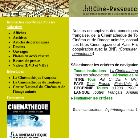
Recherches spécifiques dans les
collections
Notices descriptives des périodique
Affiches
française, de la Cinémathèque de To
Archives
Cinéma et de l'image animée, consul
Articles de périodiques
Les titres Cinémagazine et Paris-Ph
Dessins
coopération avec la BNF.
(Consulter 
Ouvrages
périodiques)
Photos en accés réservé
Revues de presse
Sélectionner les critères de navigation
Vidéos (DVD et VHS)
Toutes institutions
La Cinémathèque
Répertoires
Tous les périodiques
Périodiques n
La Cinémathèque française
TITRE
Tous
AB
C
DE
F
GHI
La Cinémathèque de Toulouse
PAYS
Tous
France
Etats-Unis
I
Centre National du Cinéma et de
DECENNIE
Toutes
<1900
1900
l'image animée
LANGUE
Toutes
Français
Anglai
Partenaires
Réinitialiser les critères
Toutes institutions - 0 périodiques sur 