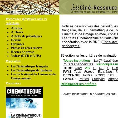
Recherches spécifiques dans les
collections
Notices descriptives des périodique
Affiches
française, de la Cinémathèque de To
Archives
Cinéma et de l'image animée, consul
Articles de périodiques
Les titres Cinémagazine et Paris-Ph
Dessins
coopération avec la BNF.
(Consulter 
Ouvrages
périodiques)
Photos en accés réservé
Revues de presse
Sélectionner les critères de navigation
Vidéos (DVD et VHS)
Toutes institutions
La Cinémathèque
Répertoires
Tous les périodiques
Périodiques n
La Cinémathèque française
TITRE
Tous
AB
C
DE
F
GHI
La Cinémathèque de Toulouse
PAYS
Tous
France
Etats-Unis
I
Centre National du Cinéma et de
DECENNIE
Toutes
<1900
1900
l'image animée
LANGUE
Toutes
Français
Anglai
Partenaires
Réinitialiser les critères
Toutes institutions - 0 périodiques sur 