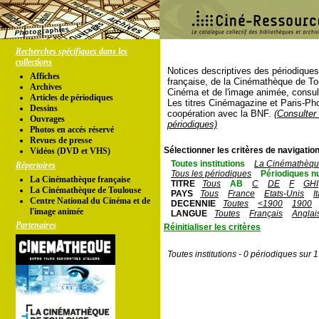
Recherches spécifiques dans les
collections
Notices descriptives des périodique
Affiches
française, de la Cinémathèque de To
Archives
Cinéma et de l'image animée, consul
Articles de périodiques
Les titres Cinémagazine et Paris-Ph
Dessins
coopération avec la BNF.
(Consulter 
Ouvrages
périodiques)
Photos en accés réservé
Revues de presse
Sélectionner les critères de navigation
Vidéos (DVD et VHS)
Toutes institutions
La Cinémathèque
Répertoires
Tous les périodiques
Périodiques n
La Cinémathèque française
TITRE
Tous
AB
C
DE
F
GHI
La Cinémathèque de Toulouse
PAYS
Tous
France
Etats-Unis
I
Centre National du Cinéma et de
DECENNIE
Toutes
<1900
1900
l'image animée
LANGUE
Toutes
Français
Anglai
Partenaires
Réinitialiser les critères
Toutes institutions - 0 périodiques sur 