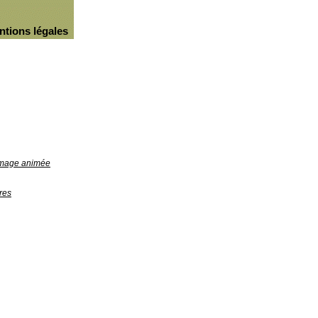
ntions légales
'image animée
res