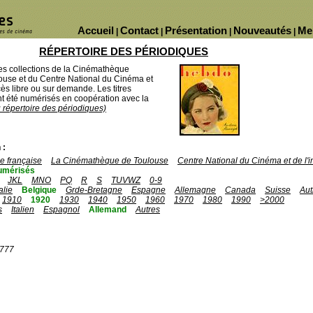
Accueil
Contact
Présentation
Nouveautés
Me
|
|
|
|
RÉPERTOIRE DES PÉRIODIQUES
des collections de la Cinémathèque
ouse et du Centre National du Cinéma et
ès libre ou sur demande. Les titres
 été numérisés en coopération avec la
u répertoire des périodiques)
 :
 française
La Cinémathèque de Toulouse
Centre National du Cinéma et de l
umérisés
JKL
MNO
PQ
R
S
TUVWZ
0-9
talie
Belgique
Grde-Bretagne
Espagne
Allemagne
Canada
Suisse
Aut
1910
1920
1930
1940
1950
1960
1970
1980
1990
>2000
s
Italien
Espagnol
Allemand
Autres
1777