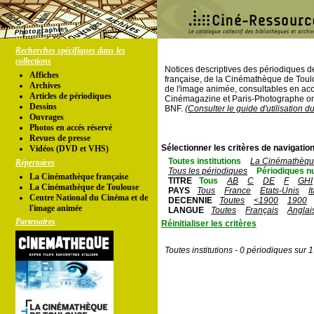
Recherches spécifiques dans les
collections
Notices descriptives des périodiques 
Affiches
française, de la Cinémathèque de Toul
Archives
de l'image animée, consultables en acc
Articles de périodiques
Cinémagazine et Paris-Photographe ont
Dessins
BNF.
(Consulter le guide d'utilisation d
Ouvrages
Photos en accés réservé
Revues de presse
Sélectionner les critères de navigation
Vidéos (DVD et VHS)
Toutes institutions
La Cinémathèque
Répertoires
Tous les périodiques
Périodiques n
La Cinémathèque française
TITRE
Tous
AB
C
DE
F
GHI
La Cinémathèque de Toulouse
PAYS
Tous
France
Etats-Unis
I
Centre National du Cinéma et de
DECENNIE
Toutes
<1900
1900
l'image animée
LANGUE
Toutes
Français
Anglai
Partenaires
Réinitialiser les critères
Toutes institutions - 0 périodiques sur 