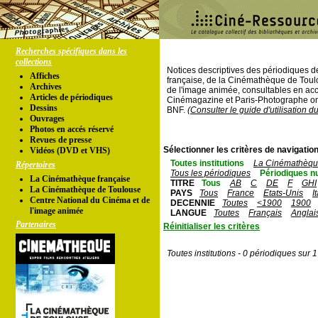
Recherches spécifiques dans les
collections
Notices descriptives des périodiques 
Affiches
française, de la Cinémathèque de Toul
Archives
de l'image animée, consultables en acc
Articles de périodiques
Cinémagazine et Paris-Photographe ont
Dessins
BNF.
(Consulter le guide d'utilisation d
Ouvrages
Photos en accés réservé
Revues de presse
Sélectionner les critères de navigation
Vidéos (DVD et VHS)
Toutes institutions
La Cinémathèque
Répertoires
Tous les périodiques
Périodiques n
La Cinémathèque française
TITRE
Tous
AB
C
DE
F
GHI
La Cinémathèque de Toulouse
PAYS
Tous
France
Etats-Unis
I
Centre National du Cinéma et de
DECENNIE
Toutes
<1900
1900
l'image animée
LANGUE
Toutes
Français
Anglai
Partenaires
Réinitialiser les critères
Toutes institutions - 0 périodiques sur 