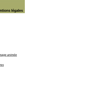
ntions légales
'image animée
res