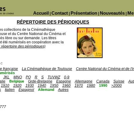
Accueil
Contact
Présentation
Nouveautés
Me
|
|
|
|
RÉPERTOIRE DES PÉRIODIQUES
des collections de la Cinémathèque
ouse et du Centre National du Cinéma et
ès libre ou sur demande. Les titres
 été numérisés en coopération avec la
u répertoire des périodiques)
 :
 française
La Cinémathèque de Toulouse
Centre National du Cinéma et de l
umérisés
JKL
MNO
PQ
R
S
TUVWZ
0-9
talie
Belgique
Grde-Bretagne
Espagne
Allemagne
Canada
Suisse
Aut
1910
1920
1930
1940
1950
1960
1970
1980
1990
>2000
s
Italien
Espagnol
Allemand
Autres
1777