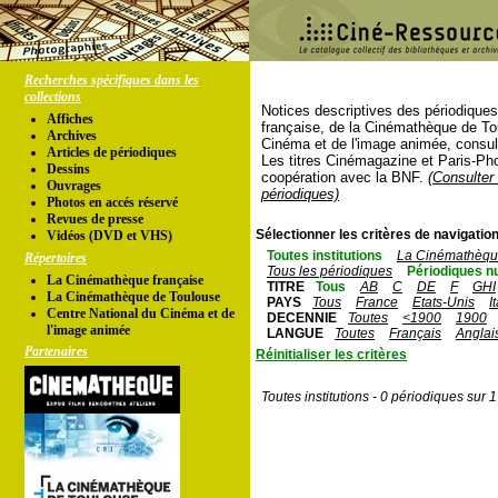
Recherches spécifiques dans les
collections
Notices descriptives des périodique
Affiches
française, de la Cinémathèque de To
Archives
Cinéma et de l'image animée, consul
Articles de périodiques
Les titres Cinémagazine et Paris-Ph
Dessins
coopération avec la BNF.
(Consulter 
Ouvrages
périodiques)
Photos en accés réservé
Revues de presse
Sélectionner les critères de navigation
Vidéos (DVD et VHS)
Toutes institutions
La Cinémathèque
Répertoires
Tous les périodiques
Périodiques n
La Cinémathèque française
TITRE
Tous
AB
C
DE
F
GHI
La Cinémathèque de Toulouse
PAYS
Tous
France
Etats-Unis
I
Centre National du Cinéma et de
DECENNIE
Toutes
<1900
1900
l'image animée
LANGUE
Toutes
Français
Anglai
Partenaires
Réinitialiser les critères
Toutes institutions - 0 périodiques sur 