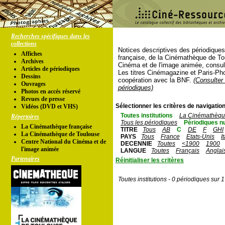
Recherches spécifiques dans les
collections
Notices descriptives des périodique
Affiches
française, de la Cinémathèque de To
Archives
Cinéma et de l'image animée, consul
Articles de périodiques
Les titres Cinémagazine et Paris-Ph
Dessins
coopération avec la BNF.
(Consulter 
Ouvrages
périodiques)
Photos en accés réservé
Revues de presse
Sélectionner les critères de navigation
Vidéos (DVD et VHS)
Toutes institutions
La Cinémathèque
Répertoires
Tous les périodiques
Périodiques n
La Cinémathèque française
TITRE
Tous
AB
C
DE
F
GHI
La Cinémathèque de Toulouse
PAYS
Tous
France
Etats-Unis
I
Centre National du Cinéma et de
DECENNIE
Toutes
<1900
1900
l'image animée
LANGUE
Toutes
Français
Anglai
Partenaires
Réinitialiser les critères
Toutes institutions - 0 périodiques sur 